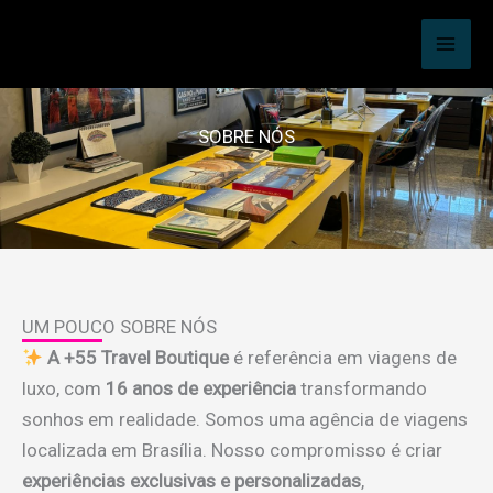
Ir
MAI
para
MEN
o
conteúdo
SOBRE NÓS
UM POUCO SOBRE NÓS
A +55 Travel Boutique
é referência em viagens de
luxo, com
16 anos de experiência
transformando
sonhos em realidade. Somos uma agência de viagens
localizada em Brasília. Nosso compromisso é criar
experiências exclusivas e personalizadas
,