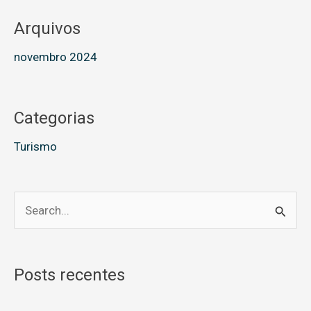
Arquivos
novembro 2024
Categorias
Turismo
P
e
s
Posts recentes
q
u