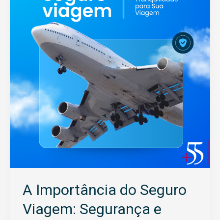
do
Seguro
Viagem:
Segurança
e
Tranquilidade
para
Sua
Jornada
A Importância do Seguro
Viagem: Segurança e