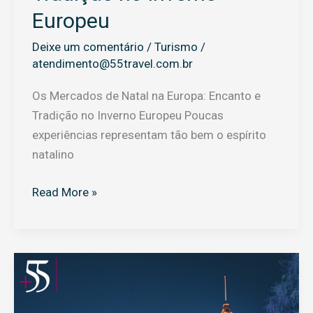
Europeu
Deixe um comentário
/
Turismo
/
atendimento@55travel.com.br
Os Mercados de Natal na Europa: Encanto e
Tradição no Inverno Europeu Poucas
experiências representam tão bem o espírito
natalino
Read More »
Natal
na
Lapônia: