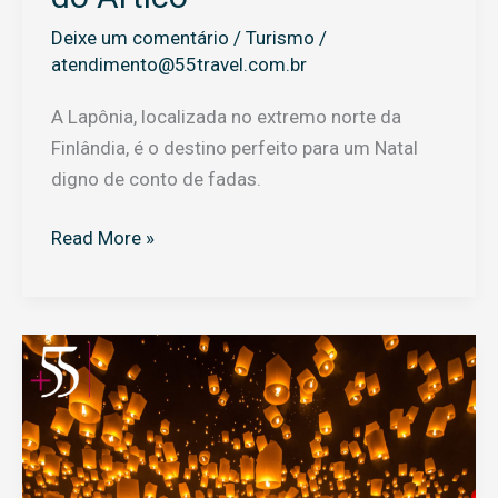
Deixe um comentário
/
Turismo
/
atendimento@55travel.com.br
A Lapônia, localizada no extremo norte da
Finlândia, é o destino perfeito para um Natal
digno de conto de fadas.
Read More »
O
Festival
das
Lanternas
na