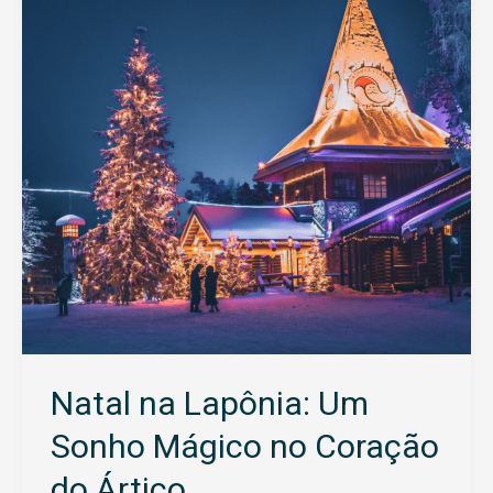
Um
Sonho
Mágico
no
Coração
do
Ártico
Natal na Lapônia: Um
Sonho Mágico no Coração
do Ártico