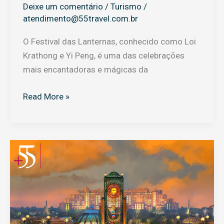
Deixe um comentário
/
Turismo
/
atendimento@55travel.com.br
O Festival das Lanternas, conhecido como Loi
Krathong e Yi Peng, é uma das celebrações
mais encantadoras e mágicas da
Read More »
Epic:
o
novo
parque
da
universal