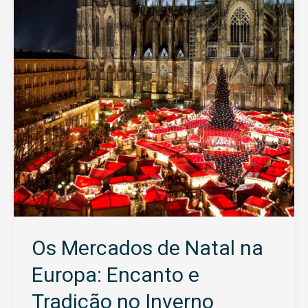
Natal
na
Europa:
Encanto
e
Tradição
no
Inverno
Europeu
Os Mercados de Natal na
Europa: Encanto e
Tradição no Inverno