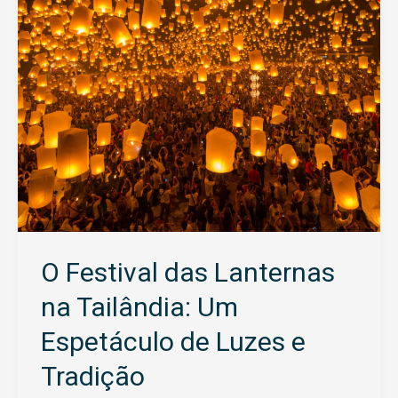
Tailândia:
Um
Espetáculo
de
Luzes
e
Tradição
O Festival das Lanternas
na Tailândia: Um
Espetáculo de Luzes e
Tradição