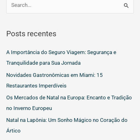
P
e
s
Posts recentes
q
u
A Importância do Seguro Viagem: Segurança e
i
Tranquilidade para Sua Jornada
s
Novidades Gastronômicas em Miami: 15
a
Restaurantes Imperdíveis
r
Os Mercados de Natal na Europa: Encanto e Tradição
p
no Inverno Europeu
o
Natal na Lapônia: Um Sonho Mágico no Coração do
r
Ártico
: