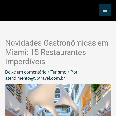
Ir
MAI
para
ME
o
conteúdo
Novidades Gastronômicas em
Miami: 15 Restaurantes
Imperdíveis
Deixe um comentário
/
Turismo
/ Por
atendimento@55travel.com.br